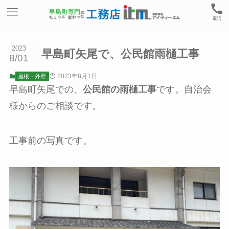
電話
2023
早島町矢尾で、公民館雨樋工事
8/01
2023年8月1日
屋根・外壁
早島町矢尾での、
公民館の雨樋工事
です。自治会
様からのご相談です。
工事前の写真です。