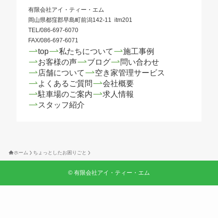
有限会社アイ・ティー・エム
岡山県都窪郡早島町前潟142-11 itm201
TEL/086-697-6070
FAX/086-697-6071
top
私たちについて
施工事例
お客様の声
ブログ
問い合わせ
店舗について
空き家管理サービス
よくあるご質問
会社概要
駐車場のご案内
求人情報
スタッフ紹介
ホーム
ちょっとしたお困りごと
©
有限会社アイ・ティー・エム