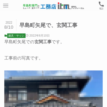
電話
2022
早島町矢尾で、玄関工事
8/10
2022年8月10日
建具・サッシ
早島町矢尾での
玄関工事
です。
工事前の写真です。