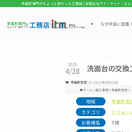
早島町専門のちょっと変わった工務店 | 有限会社アイ・ティー・エム
なぜ早島に密着
2025
洗面台の交換
4/28
早島町若宮
2025年4月28日
ホーム
施工事例
早島町若宮
地域
早島町若
カテゴリ
リフォー
お客様名
T様