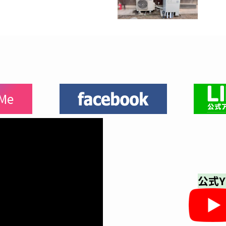
 Me
公式Y