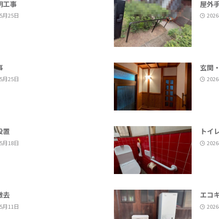
明工事
屋外
年5月25日
202
事
玄関
年5月25日
202
設置
トイ
年5月18日
202
撤去
エコ
年5月11日
202