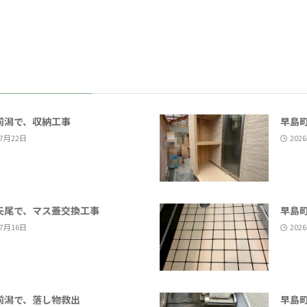
前潟で、収納工事
早島
年7月22日
202
矢尾で、マス蓋交換工事
早島
年7月16日
202
前潟で、落し物救出
早島