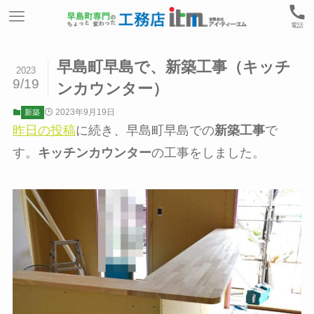
電話
早島町早島で、新築工事（キッチ
2023
9/19
ンカウンター）
2023年9月19日
新築
昨日の投稿
に続き、早島町早島での
新築工事
で
す。
キッチンカウンター
の工事をしました。