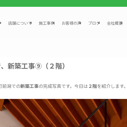
？
店舗について
施工事例
お客様の声
ブログ
会社概要
で、新築工事⑨（２階）
町前潟での
新築工事
の完成写真です。今日は
２階
を紹介します