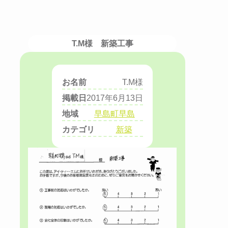
T.M様 新築工事
お名前
T.M様
掲載日
2017年6月13日
地域
早島町早島
カテゴリ
新築