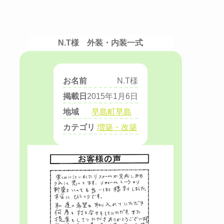
N.T様 外装・内装一式
お名前
N.T様
掲載日
2015年1月6日
地域
早島町早島
カテゴリ
増築・改築