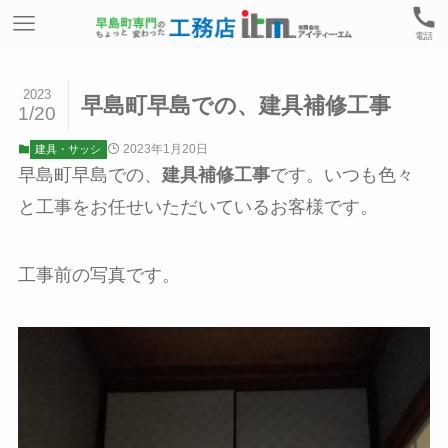
電話
2023
早島町早島での、建具補修工事
1/20
2023年1月20日
建具・サッシ
早島町早島での、
建具補修工事
です。いつも色々
と工事をお任せいただいているお客様です。
工事前の写真です。