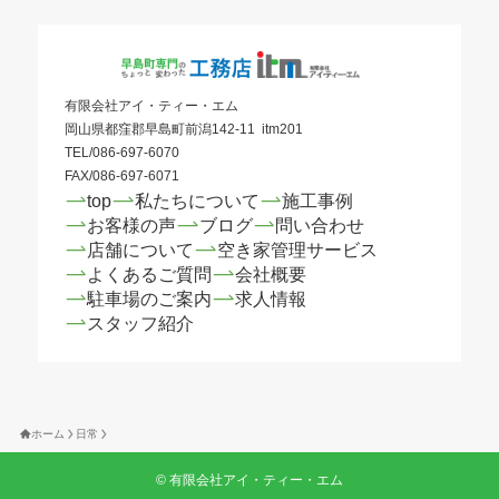
有限会社アイ・ティー・エム
岡山県都窪郡早島町前潟142-11 itm201
TEL/086-697-6070
FAX/086-697-6071
top
私たちについて
施工事例
お客様の声
ブログ
問い合わせ
店舗について
空き家管理サービス
よくあるご質問
会社概要
駐車場のご案内
求人情報
スタッフ紹介
ホーム
日常
©
有限会社アイ・ティー・エム