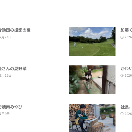
介動画の撮影の後
加藤
年7月27日
202
邉さんの夏野菜
かわ
年7月15日
202
で焼肉みやび
社長
年7月9日
202