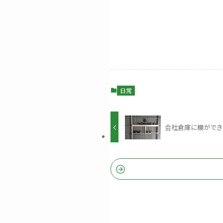
日常
会社倉庫に棚がで