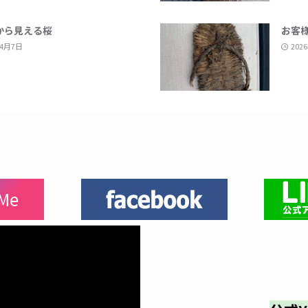
から見える桜
お客
年4月7日
202
 Me